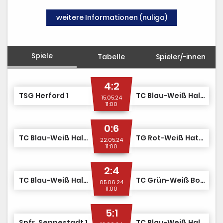
weitere Informationen (nuliga)
Spiele
Tabelle
Spieler/-innen
4:2
TSG Herford 1
TC Blau-Weiß Halle 1
15.05.24
11:00
0:6
TC Blau-Weiß Halle 1
TG Rot-Weiß Hattingen 1
22.05.24
11:00
2:4
TC Blau-Weiß Halle 1
TC Grün-Weiß Bochum 1
05.06.24
11:00
5:1
Spfr. Sennestadt 1
TC Blau-Weiß Halle 1