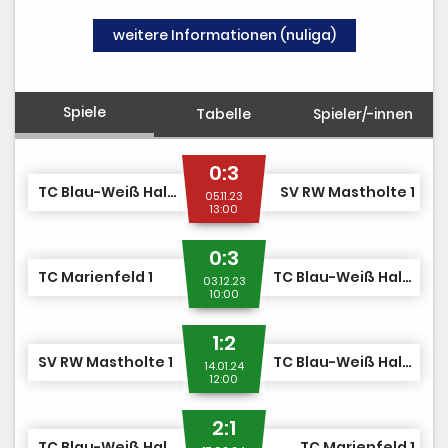
weitere Informationen (nuliga)
Spiele
Tabelle
Spieler/-innen
0:3
TC Blau-Weiß Halle 2
SV RW Mastholte 1
05.11.23
13:00
0:3
TC Marienfeld 1
TC Blau-Weiß Halle 2
03.12.23
10:00
1:2
SV RW Mastholte 1
TC Blau-Weiß Halle 2
14.01.24
12:00
2:1
TC Blau-Weiß Halle 2
TC Marienfeld 1