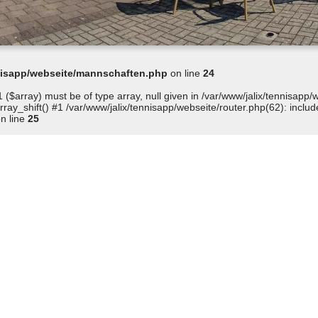
nnisapp/webseite/mannschaften.php
on line
24
 ($array) must be of type array, null given in /var/www/jalix/tennisap
ay_shift() #1 /var/www/jalix/tennisapp/webseite/router.php(62): include
n line
25