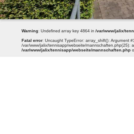
Warning
: Undefined array key 4864 in
/var/www/jalix/te
Fatal error
: Uncaught TypeError: array_shift(): Argument #1
/var/www/jalix/tennisapp/webseite/mannschaften.php(25): arr
/var/www/jalix/tennisapp/webseite/mannschaften.php
o