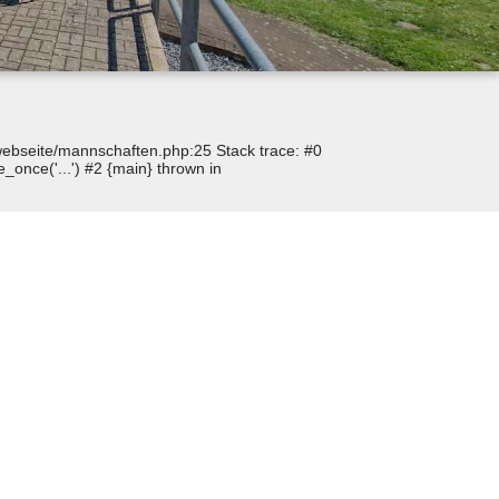
p/webseite/mannschaften.php:25 Stack trace: #0
_once('...') #2 {main} thrown in