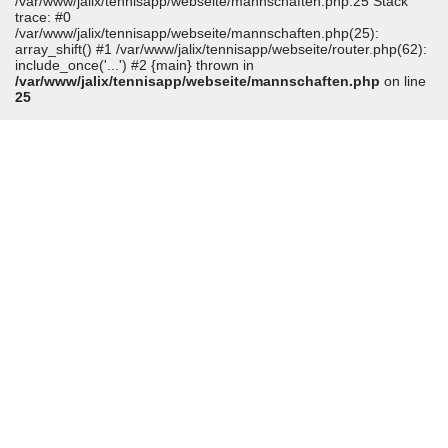
/var/www/jalix/tennisapp/webseite/mannschaften.php:25 Stack
trace: #0
/var/www/jalix/tennisapp/webseite/mannschaften.php(25):
array_shift() #1 /var/www/jalix/tennisapp/webseite/router.php(62):
include_once('...') #2 {main} thrown in
/var/www/jalix/tennisapp/webseite/mannschaften.php
on line
25