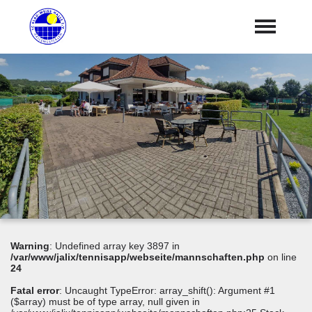
Home
Unser Verein
expand_more
"Jetzt Mitglied werden"
Platzbuchung
Unsere Partner
expand_more
Impressum und Datenschutz
Warning
: Undefined array key 3897 in
/var/www/jalix/tennisapp/webseite/mannschaften.php
on line
24
Fatal error
: Uncaught TypeError: array_shift(): Argument #1
($array) must be of type array, null given in