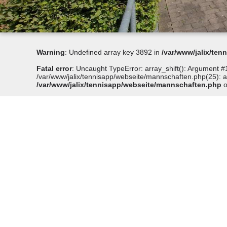
Warning
: Undefined array key 3892 in
/var/www/jalix/te
Fatal error
: Uncaught TypeError: array_shift(): Argument #1
/var/www/jalix/tennisapp/webseite/mannschaften.php(25): arr
/var/www/jalix/tennisapp/webseite/mannschaften.php
o