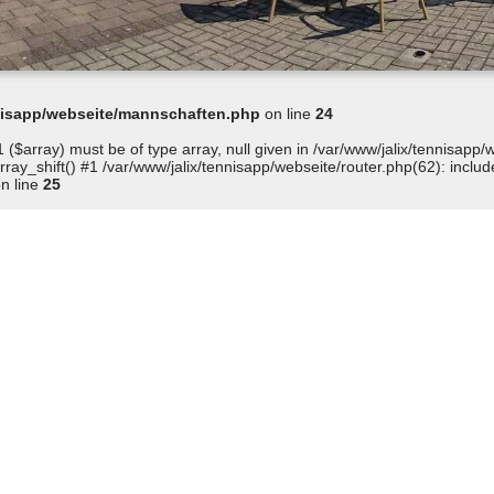
nnisapp/webseite/mannschaften.php
on line
24
 ($array) must be of type array, null given in /var/www/jalix/tennisap
ay_shift() #1 /var/www/jalix/tennisapp/webseite/router.php(62): include
n line
25