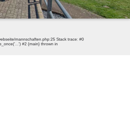
p/webseite/mannschaften.php:25 Stack trace: #0
_once('...') #2 {main} thrown in