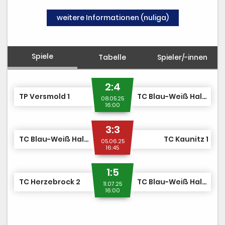
weitere Informationen (nuliga)
Spiele
Tabelle
Spieler/-innen
2:4
TP Versmold 1
TC Blau-Weiß Halle 1
08.05.25
16:00
3:3
TC Blau-Weiß Halle 1
TC Kaunitz 1
05.06.25
16:45
1:5
TC Herzebrock 2
TC Blau-Weiß Halle 1
11.07.25
16:00