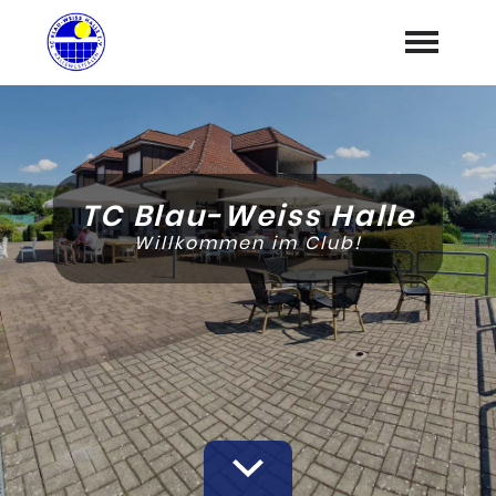
Home
Unser Verein
expand_more
TC Blau-Weiss Halle
"Jetzt Mitglied werden"
Willkommen im Club!
Platzbuchung
Unsere Partner
expand_more
Impressum und Datenschutz